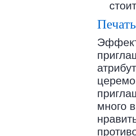
стоит
Печать
Эффект
пригла
атрибу
церемо
пригла
много 
нравит
противо