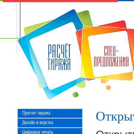
Откры
Просчет тиража
Дизайн и верстка
Цифровая печать