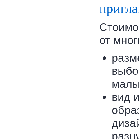
пригла
Стоимос
от мног
разме
выбо
малы
вид 
обра
диза
разн