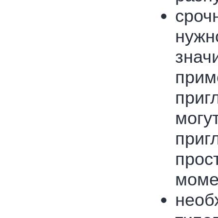
сроч
нужн
знач
прим
приг
могу
приг
прос
моме
необ