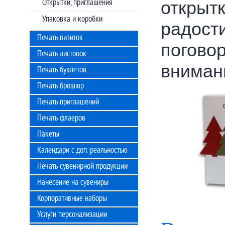
Открытки, приглашения
открыт
Упаковка и коробки
радост
Печать визиток
поговор
Печать листовок
вниман
Печать буклетов
Печать брошюр
Печать приглашений
Печать флаеров
Пакеты
Календари с доп. реальностью
Печать сувенирной продукции
Нанесение на сувениры
Корпоративные наборы
Услуги персонализации