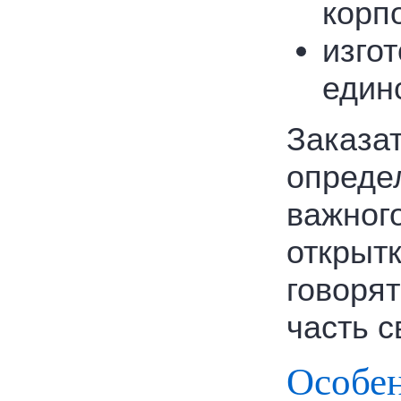
корп
изго
един
Заказат
опреде
важног
открыт
говорят
часть с
Особен