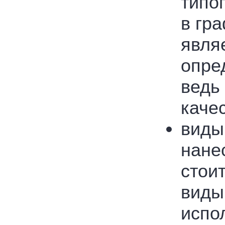
типо
в гр
явля
опре
ведь 
качес
виды
нане
стои
виды
испол