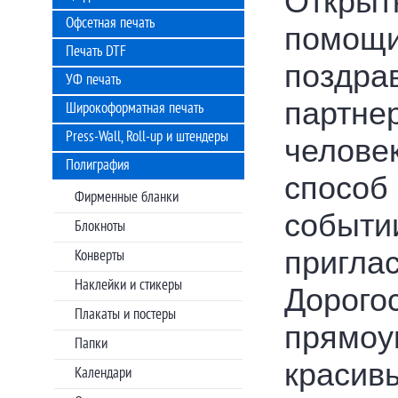
Открыт
Офсетная печать
помощи
Печать DTF
поздра
УФ печать
партнер
Широкоформатная печать
Press-Wall, Roll-up и штендеры
челове
Полиграфия
способ
Фирменные бланки
событи
Блокноты
пригла
Конверты
Наклейки и стикеры
Дорого
Плакаты и постеры
прямоуг
Папки
красив
Календари